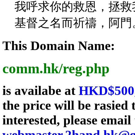
我呼求你的救恩，拯救
基督之名而祈禱，阿門
This Domain Name:
comm.hk/reg.php
is availabe at
HKD$500
the price will be rasie
interested, please email 
webmaster.2hand.hk@g