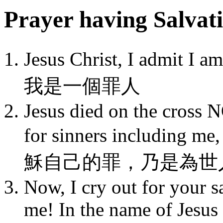
Prayer having Sal
Jesus Christ, I admi
我是一個罪人
Jesus died on the cross 
for sinners inclu
穌自己的罪，乃是為世
Now, I cry out for your s
me! In the name of Jesus 